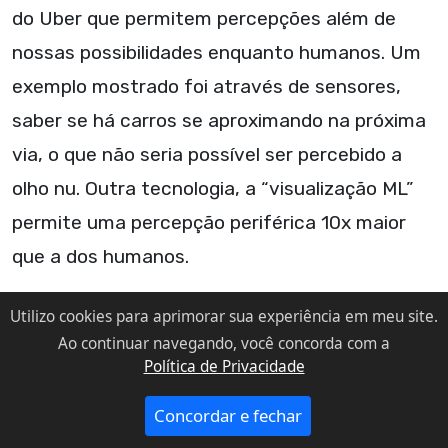
do Uber que permitem percepções além de
nossas possibilidades enquanto humanos. Um
exemplo mostrado foi através de sensores,
saber se há carros se aproximando na próxima
via, o que não seria possível ser percebido a
olho nu. Outra tecnologia, a “visualização ML”
permite uma percepção periférica 10x maior
que a dos humanos.
Toda a tencologia é testada nos mínimos
Utilizo cookies para aprimorar sua experiência em meu site.
detalhes e de forma exaustiva para não haver
Ao continuar navegando, você concorda com a
Política de Privacidade
possibilidades de erros.
Concordar e fechar
Um momento marcante foi após Steven